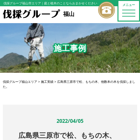
伐採グループ福山市エリア
｜庭と植木のことならおまかせください
メニュー
toggle
福山
naviga
施工事例
伐採グループ福山エリア
>
施工実績
>
広島県三原市で松、もちの木、他数本の木を伐採しまし
た。
2022/04/05
広島県三原市で松、もちの木、