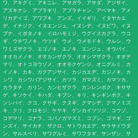
ワ、アキグミ、アキニレ、アサガラ、アサダ、アジサイ、
アズキナシ、アブラギリ、アブラチャン、アベマキ、アメ
リカデイゴ、アワブキ、アンズ、イイギリ、イタヤカエ
デ、イチジク、イヌエンジュ、イヌシデ、イヌビワ、イヌ
ブナ、イボタノキ、イロハモミジ、ウグイスカグラ、ウコ
ギ、ウチワノキ、ウツギ、ウメ、ウメモドキ、ウルシ、ウ
ワミズザクラ、エゴノキ、エノキ、エンジュ、オウバイ、
オオカメノキ、オオカンザクラ、オオシマザクラ、オオデ
マリ、オトコヨウゾメ、オオモクゲンジ、オニグルミ、カ
イノキ、カキ、ガクアジサイ、カジカエデ、カジノキ、カ
シワ、カシワバアジサイ、カツラ、ガマズミ、カマツカ、
カラタチ、カリン、カンヒザクラ、カンレンボク、キササ
ゲ、キソケイ、キハダ、キブシ、キリ、キンギンボク、キ
ンシバイ、クコ、クサギ、クヌギ、クマシデ、クマノミズ
キ、クリ、クロモジ、ケヤキ、ゲンカイツツジ、コウゾ、
コデマリ、コナラ、コバノガマズミ、コブシ、ゴマギ、ゴ
ンズイ、サイカチ、ザクロ、サトウカエデ、サラサドウダ
ン、サルスベリ、サワグルミ、サワフタギ、サンザシ、サ