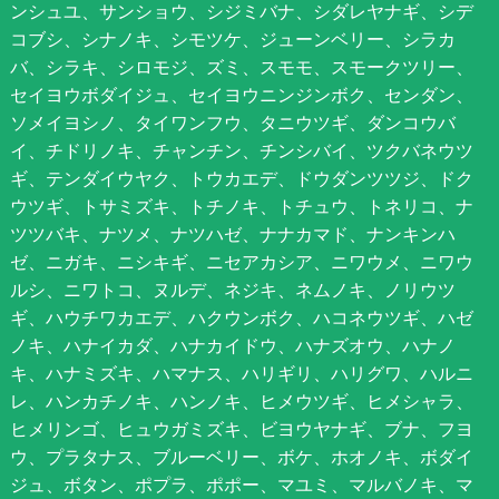
ンシュユ、サンショウ、シジミバナ、シダレヤナギ、シデ
コブシ、シナノキ、シモツケ、ジューンベリー、シラカ
バ、シラキ、シロモジ、ズミ、スモモ、スモークツリー、
セイヨウボダイジュ、セイヨウニンジンボク、センダン、
ソメイヨシノ、タイワンフウ、タニウツギ、ダンコウバ
イ、チドリノキ、チャンチン、チンシバイ、ツクバネウツ
ギ、テンダイウヤク、トウカエデ、ドウダンツツジ、ドク
ウツギ、トサミズキ、トチノキ、トチュウ、トネリコ、ナ
ツツバキ、ナツメ、ナツハゼ、ナナカマド、ナンキンハ
ゼ、ニガキ、ニシキギ、ニセアカシア、ニワウメ、ニワウ
ルシ、ニワトコ、ヌルデ、ネジキ、ネムノキ、ノリウツ
ギ、ハウチワカエデ、ハクウンボク、ハコネウツギ、ハゼ
ノキ、ハナイカダ、ハナカイドウ、ハナズオウ、ハナノ
キ、ハナミズキ、ハマナス、ハリギリ、ハリグワ、ハルニ
レ、ハンカチノキ、ハンノキ、ヒメウツギ、ヒメシャラ、
ヒメリンゴ、ヒュウガミズキ、ビヨウヤナギ、ブナ、フヨ
ウ、プラタナス、ブルーベリー、ボケ、ホオノキ、ボダイ
ジュ、ボタン、ポプラ、ポポー、マユミ、マルバノキ、マ