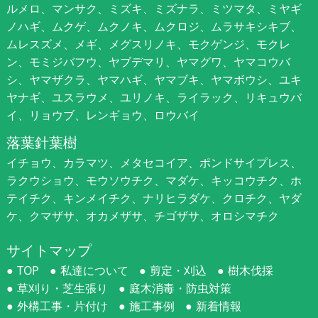
ルメロ、マンサク、ミズキ、ミズナラ、ミツマタ、ミヤギ
ノハギ、ムクゲ、ムクノキ、ムクロジ、ムラサキシキブ、
ムレスズメ、メギ、メグスリノキ、モクゲンジ、モクレ
ン、モミジバフウ、ヤブデマリ、ヤマグワ、ヤマコウバ
シ、ヤマザクラ、ヤマハギ、ヤマブキ、ヤマボウシ、ユキ
ヤナギ、ユスラウメ、ユリノキ、ライラック、リキュウバ
イ、リョウブ、レンギョウ、ロウバイ
落葉針葉樹
イチョウ、カラマツ、メタセコイア、ポンドサイプレス、
ラクウショウ、モウソウチク、マダケ、キッコウチク、ホ
テイチク、キンメイチク、ナリヒラダケ、クロチク、ヤダ
ケ、クマザサ、オカメザサ、チゴザサ、オロシマチク
サイトマップ
TOP
私達について
剪定・刈込
樹木伐採
草刈り・芝生張り
庭木消毒・防虫対策
外構工事・片付け
施工事例
新着情報