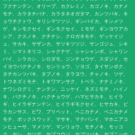
フクナンテン、オリーブ、カクレミノ、カゴノキ、カナメ
モチ、カラタチバナ、カラタネオガタマ、カンツバキ、キ
ョウチクトウ、キリシマツツジ、ギンバイカ、キンメツ
ゲ、キンモクセイ、ギンモクセイ、ミモザ、ギンヨウアカ
シア、クスノキ、クチナシ、クロガネモチ、ゲッケイジ
ュ、サカキ、サザンカ、サツキツツジ、サンゴジュ、シキ
ミ、シマトネリコ、シャクナゲ、シャシャンポ、シャリン
バイ、シラカシ、シロダモ、ジンチョウゲ、スダジイ、セ
イヨウバクチノキ、センリョウ、ソヨゴ、タイサンボク、
タチカンツバキ、タブノキ、タラヨウ、チャノキ、ツゲ、
トウネズミモチ、トキワマンサク、トベラ、ナナミノキ、
ナワシログミ、ナンテン、ニッケイ、ネズミモチ、ハイノ
キ、バクチノキ、ハクチョウゲ、ハマヒサカキ、ヒイラ
ギ、ヒイラギナンテン、ヒイラギモクセイ、ヒサカキ、ピ
ラカンサス、ビワ、プリペット、ベニカナメ、ベニカナメ
モチ、ボックスウッド、マサキ、マテバシイ、マホニアコ
ンヒューサ、マメツゲ、マンリョウ、モチノキ、モッコ
ク、ヤシ、ヤツデ、ヤブコウジ、ヤブツバキ、ヤブニッケ