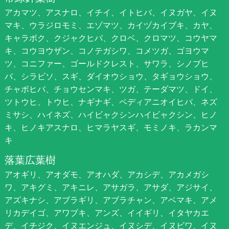
アカマツ、アスナロ、イチイ、イトヒバ、イヌガヤ、イヌ
マキ、ウラジロモミ、エゾマツ、カイヅカイブキ、カヤ、
キャラボク、クジャクヒバ、クロベ、クロマツ、コウヤマ
キ、コウヨウザン、コノテガシワ、コメツガ、ゴヨウマ
ツ、コニファー、ゴールドクレスト、サワラ、シノブヒ
バ、シラビソ、スギ、ダイオウショウ、タギョウショウ、
チャボヒバ、チョウセンマキ、ツガ、テーダマツ、ドイ、
ツトウヒ、トウヒ、ナギナギ、ペディアニオイヒバ、ネズ
ミサシ、ハイネズ、ハイビャクシンハイビャクシン、ヒノ
キ、ヒノキアスナロ、ヒマラヤスギ、モミノキ、ラカンマ
キ
落葉広葉樹
アオギリ、アオダモ、アオハダ、アカシデ、アカメガシ
ワ、アキグミ、アキニレ、アサガラ、アサダ、アジサイ、
アズキナシ、アブラギリ、アブラチャン、アベマキ、アメ
リカデイゴ、アワブキ、アンズ、イイギリ、イタヤカエ
デ、イチジク、イヌエンジュ、イヌシデ、イヌビワ、イヌ