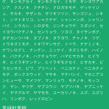
ゲ、キンモクセイ、ギンモクセイ、ミモザ、ギンヨウアカ
シア、クスノキ、クチナシ、クロガネモチ、ゲッケイジ
ュ、サカキ、サザンカ、サツキツツジ、サンゴジュ、シキ
ミ、シマトネリコ、シャクナゲ、シャシャンポ、シャリン
バイ、シラカシ、シロダモ、ジンチョウゲ、スダジイ、セ
イヨウバクチノキ、センリョウ、ソヨゴ、タイサンボク、
タチカンツバキ、タブノキ、タラヨウ、チャノキ、ツゲ、
トウネズミモチ、トキワマンサク、トベラ、ナナミノキ、
ナワシログミ、ナンテン、ニッケイ、ネズミモチ、ハイノ
キ、バクチノキ、ハクチョウゲ、ハマヒサカキ、ヒイラ
ギ、ヒイラギナンテン、ヒイラギモクセイ、ヒサカキ、ピ
ラカンサス、ビワ、プリペット、ベニカナメ、ベニカナメ
モチ、ボックスウッド、マサキ、マテバシイ、マホニアコ
ンヒューサ、マメツゲ、マンリョウ、モチノキ、モッコ
ク、ヤシ、ヤツデ、ヤブコウジ、ヤブツバキ、ヤブニッケ
イ、ヤマグルマ、ヤマモモ、ユーカリノキ、ユズ、ユズリ
ハ、リンボク、レッドロビン
常緑針葉樹