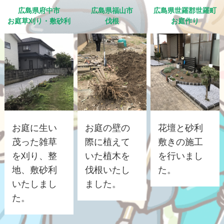
広島県府中市
広島県福山市
広島県世羅郡世羅町
お庭草刈り・敷砂利
伐根
お庭作り
お庭に生い
お庭の壁の
花壇と砂利
茂った雑草
際に植えて
敷きの施工
を刈り、整
いた植木を
を行いまし
地、敷砂利
伐根いたし
た。
いたしまし
ました。
た。