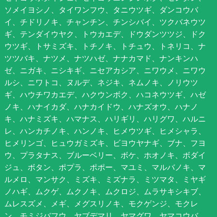
ソメイヨシノ、タイワンフウ、タニウツギ、ダンコウバ
イ、チドリノキ、チャンチン、チンシバイ、ツクバネウツ
ギ、テンダイウヤク、トウカエデ、ドウダンツツジ、ドク
ウツギ、トサミズキ、トチノキ、トチュウ、トネリコ、ナ
ツツバキ、ナツメ、ナツハゼ、ナナカマド、ナンキンハ
ゼ、ニガキ、ニシキギ、ニセアカシア、ニワウメ、ニワウ
ルシ、ニワトコ、ヌルデ、ネジキ、ネムノキ、ノリウツ
ギ、ハウチワカエデ、ハクウンボク、ハコネウツギ、ハゼ
ノキ、ハナイカダ、ハナカイドウ、ハナズオウ、ハナノ
キ、ハナミズキ、ハマナス、ハリギリ、ハリグワ、ハルニ
レ、ハンカチノキ、ハンノキ、ヒメウツギ、ヒメシャラ、
ヒメリンゴ、ヒュウガミズキ、ビヨウヤナギ、ブナ、フヨ
ウ、プラタナス、ブルーベリー、ボケ、ホオノキ、ボダイ
ジュ、ボタン、ポプラ、ポポー、マユミ、マルバノキ、マ
ルメロ、マンサク、ミズキ、ミズナラ、ミツマタ、ミヤギ
ノハギ、ムクゲ、ムクノキ、ムクロジ、ムラサキシキブ、
ムレスズメ、メギ、メグスリノキ、モクゲンジ、モクレ
ン、モミジバフウ、ヤブデマリ、ヤマグワ、ヤマコウバ