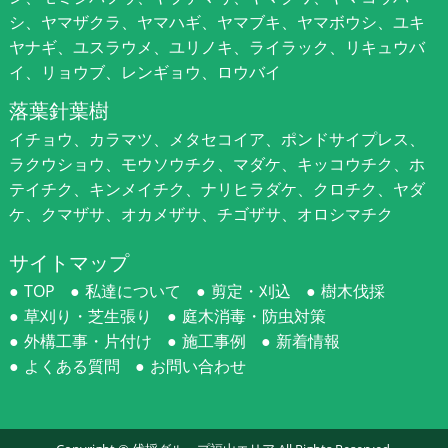
シ、ヤマザクラ、ヤマハギ、ヤマブキ、ヤマボウシ、ユキ
ヤナギ、ユスラウメ、ユリノキ、ライラック、リキュウバ
イ、リョウブ、レンギョウ、ロウバイ
落葉針葉樹
イチョウ、カラマツ、メタセコイア、ポンドサイプレス、
ラクウショウ、モウソウチク、マダケ、キッコウチク、ホ
テイチク、キンメイチク、ナリヒラダケ、クロチク、ヤダ
ケ、クマザサ、オカメザサ、チゴザサ、オロシマチク
サイトマップ
TOP
私達について
剪定・刈込
樹木伐採
草刈り・芝生張り
庭木消毒・防虫対策
外構工事・片付け
施工事例
新着情報
よくある質問
お問い合わせ