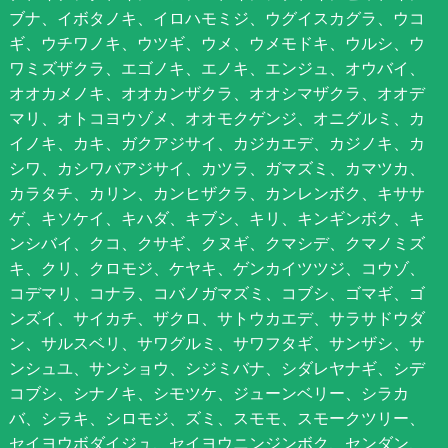
ブナ、イボタノキ、イロハモミジ、ウグイスカグラ、ウコ
ギ、ウチワノキ、ウツギ、ウメ、ウメモドキ、ウルシ、ウ
ワミズザクラ、エゴノキ、エノキ、エンジュ、オウバイ、
オオカメノキ、オオカンザクラ、オオシマザクラ、オオデ
マリ、オトコヨウゾメ、オオモクゲンジ、オニグルミ、カ
イノキ、カキ、ガクアジサイ、カジカエデ、カジノキ、カ
シワ、カシワバアジサイ、カツラ、ガマズミ、カマツカ、
カラタチ、カリン、カンヒザクラ、カンレンボク、キササ
ゲ、キソケイ、キハダ、キブシ、キリ、キンギンボク、キ
ンシバイ、クコ、クサギ、クヌギ、クマシデ、クマノミズ
キ、クリ、クロモジ、ケヤキ、ゲンカイツツジ、コウゾ、
コデマリ、コナラ、コバノガマズミ、コブシ、ゴマギ、ゴ
ンズイ、サイカチ、ザクロ、サトウカエデ、サラサドウダ
ン、サルスベリ、サワグルミ、サワフタギ、サンザシ、サ
ンシュユ、サンショウ、シジミバナ、シダレヤナギ、シデ
コブシ、シナノキ、シモツケ、ジューンベリー、シラカ
バ、シラキ、シロモジ、ズミ、スモモ、スモークツリー、
セイヨウボダイジュ、セイヨウニンジンボク、センダン、