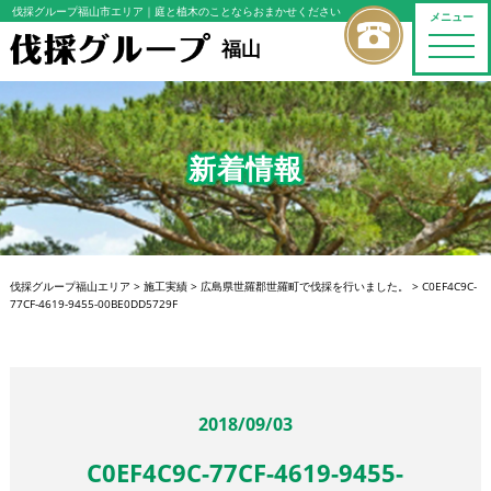
伐採グループ福山市エリア
｜庭と植木のことならおまかせください
メニュー
toggle
福山
naviga
新着情報
伐採グループ福山エリア
>
施工実績
>
広島県世羅郡世羅町で伐採を行いました。
>
C0EF4C9C-
77CF-4619-9455-00BE0DD5729F
2018/09/03
C0EF4C9C-77CF-4619-9455-