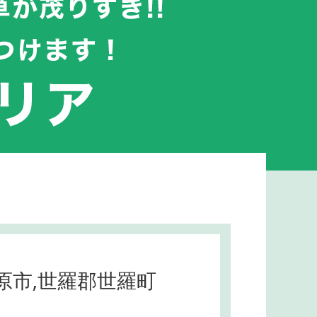
竹原市,世羅郡世羅町