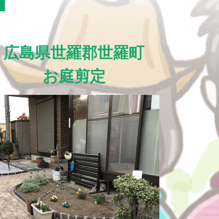
広島県世羅郡世羅町
お庭剪定