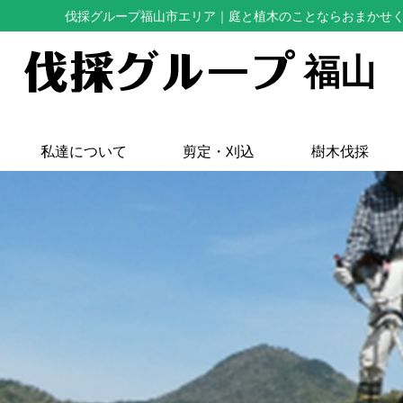
伐採グループ福山市エリア
｜庭と植木のことならおまかせ
福山
私達について
剪定・刈込
樹木伐採