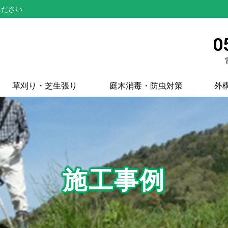
ください
0
草刈り・芝生張り
庭木消毒・防虫対策
外
施工事例