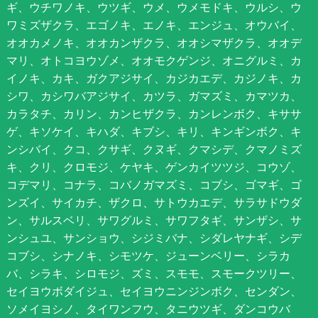
ギ、ウチワノキ、ウツギ、ウメ、ウメモドキ、ウルシ、ウ
ワミズザクラ、エゴノキ、エノキ、エンジュ、オウバイ、
オオカメノキ、オオカンザクラ、オオシマザクラ、オオデ
マリ、オトコヨウゾメ、オオモクゲンジ、オニグルミ、カ
イノキ、カキ、ガクアジサイ、カジカエデ、カジノキ、カ
シワ、カシワバアジサイ、カツラ、ガマズミ、カマツカ、
カラタチ、カリン、カンヒザクラ、カンレンボク、キササ
ゲ、キソケイ、キハダ、キブシ、キリ、キンギンボク、キ
ンシバイ、クコ、クサギ、クヌギ、クマシデ、クマノミズ
キ、クリ、クロモジ、ケヤキ、ゲンカイツツジ、コウゾ、
コデマリ、コナラ、コバノガマズミ、コブシ、ゴマギ、ゴ
ンズイ、サイカチ、ザクロ、サトウカエデ、サラサドウダ
ン、サルスベリ、サワグルミ、サワフタギ、サンザシ、サ
ンシュユ、サンショウ、シジミバナ、シダレヤナギ、シデ
コブシ、シナノキ、シモツケ、ジューンベリー、シラカ
バ、シラキ、シロモジ、ズミ、スモモ、スモークツリー、
セイヨウボダイジュ、セイヨウニンジンボク、センダン、
ソメイヨシノ、タイワンフウ、タニウツギ、ダンコウバ