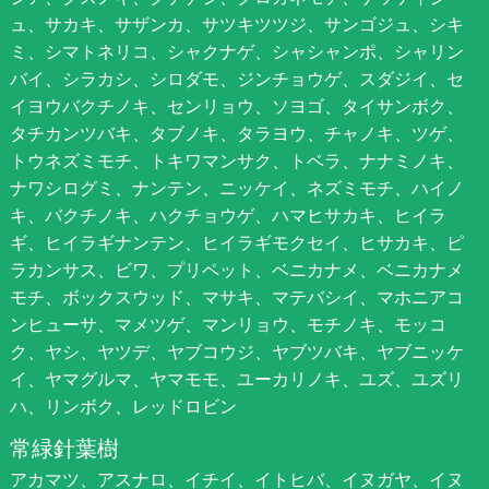
ュ、サカキ、サザンカ、サツキツツジ、サンゴジュ、シキ
ミ、シマトネリコ、シャクナゲ、シャシャンポ、シャリン
バイ、シラカシ、シロダモ、ジンチョウゲ、スダジイ、セ
イヨウバクチノキ、センリョウ、ソヨゴ、タイサンボク、
タチカンツバキ、タブノキ、タラヨウ、チャノキ、ツゲ、
トウネズミモチ、トキワマンサク、トベラ、ナナミノキ、
ナワシログミ、ナンテン、ニッケイ、ネズミモチ、ハイノ
キ、バクチノキ、ハクチョウゲ、ハマヒサカキ、ヒイラ
ギ、ヒイラギナンテン、ヒイラギモクセイ、ヒサカキ、ピ
ラカンサス、ビワ、プリペット、ベニカナメ、ベニカナメ
モチ、ボックスウッド、マサキ、マテバシイ、マホニアコ
ンヒューサ、マメツゲ、マンリョウ、モチノキ、モッコ
ク、ヤシ、ヤツデ、ヤブコウジ、ヤブツバキ、ヤブニッケ
イ、ヤマグルマ、ヤマモモ、ユーカリノキ、ユズ、ユズリ
ハ、リンボク、レッドロビン
常緑針葉樹
アカマツ、アスナロ、イチイ、イトヒバ、イヌガヤ、イヌ