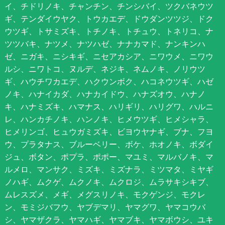
イ、チドリノキ、チャンチン、チンシバイ、ツクバネウツ
ギ、テンダイウヤク、トウカエデ、ドウダンツツジ、ドク
ウツギ、トサミズキ、トチノキ、トチュウ、トネリコ、ナ
ツツバキ、ナツメ、ナツハゼ、ナナカマド、ナンキンハ
ゼ、ニガキ、ニシキギ、ニセアカシア、ニワウメ、ニワウ
ルシ、ニワトコ、ヌルデ、ネジキ、ネムノキ、ノリウツ
ギ、ハウチワカエデ、ハクウンボク、ハコネウツギ、ハゼ
ノキ、ハナイカダ、ハナカイドウ、ハナズオウ、ハナノ
キ、ハナミズキ、ハマナス、ハリギリ、ハリグワ、ハルニ
レ、ハンカチノキ、ハンノキ、ヒメウツギ、ヒメシャラ、
ヒメリンゴ、ヒュウガミズキ、ビヨウヤナギ、ブナ、フヨ
ウ、プラタナス、ブルーベリー、ボケ、ホオノキ、ボダイ
ジュ、ボタン、ポプラ、ポポー、マユミ、マルバノキ、マ
ルメロ、マンサク、ミズキ、ミズナラ、ミツマタ、ミヤギ
ノハギ、ムクゲ、ムクノキ、ムクロジ、ムラサキシキブ、
ムレスズメ、メギ、メグスリノキ、モクゲンジ、モクレ
ン、モミジバフウ、ヤブデマリ、ヤマグワ、ヤマコウバ
シ、ヤマザクラ、ヤマハギ、ヤマブキ、ヤマボウシ、ユキ