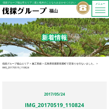
伐採グループ福山市エリア
｜庭と植木のことならおまかせください
メニュー
toggle
福山
naviga
新着情報
伐採グループ福山エリア
>
施工実績
>
広島県世羅郡世羅町で芝張りを行ないました。
>
IMG_20170519_110824
2017/05/24
IMG_20170519_110824