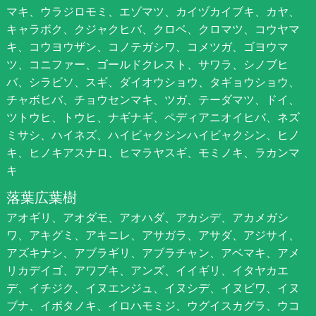
マキ、ウラジロモミ、エゾマツ、カイヅカイブキ、カヤ、
キャラボク、クジャクヒバ、クロベ、クロマツ、コウヤマ
キ、コウヨウザン、コノテガシワ、コメツガ、ゴヨウマ
ツ、コニファー、ゴールドクレスト、サワラ、シノブヒ
バ、シラビソ、スギ、ダイオウショウ、タギョウショウ、
チャボヒバ、チョウセンマキ、ツガ、テーダマツ、ドイ、
ツトウヒ、トウヒ、ナギナギ、ペディアニオイヒバ、ネズ
ミサシ、ハイネズ、ハイビャクシンハイビャクシン、ヒノ
キ、ヒノキアスナロ、ヒマラヤスギ、モミノキ、ラカンマ
キ
落葉広葉樹
アオギリ、アオダモ、アオハダ、アカシデ、アカメガシ
ワ、アキグミ、アキニレ、アサガラ、アサダ、アジサイ、
アズキナシ、アブラギリ、アブラチャン、アベマキ、アメ
リカデイゴ、アワブキ、アンズ、イイギリ、イタヤカエ
デ、イチジク、イヌエンジュ、イヌシデ、イヌビワ、イヌ
ブナ、イボタノキ、イロハモミジ、ウグイスカグラ、ウコ