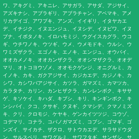
ワ、アキグミ、アキニレ、アサガラ、アサダ、アジサイ、
アズキナシ、アブラギリ、アブラチャン、アベマキ、アメ
リカデイゴ、アワブキ、アンズ、イイギリ、イタヤカエ
デ、イチジク、イヌエンジュ、イヌシデ、イヌビワ、イヌ
ブナ、イボタノキ、イロハモミジ、ウグイスカグラ、ウコ
ギ、ウチワノキ、ウツギ、ウメ、ウメモドキ、ウルシ、ウ
ワミズザクラ、エゴノキ、エノキ、エンジュ、オウバイ、
オオカメノキ、オオカンザクラ、オオシマザクラ、オオデ
マリ、オトコヨウゾメ、オオモクゲンジ、オニグルミ、カ
イノキ、カキ、ガクアジサイ、カジカエデ、カジノキ、カ
シワ、カシワバアジサイ、カツラ、ガマズミ、カマツカ、
カラタチ、カリン、カンヒザクラ、カンレンボク、キササ
ゲ、キソケイ、キハダ、キブシ、キリ、キンギンボク、キ
ンシバイ、クコ、クサギ、クヌギ、クマシデ、クマノミズ
キ、クリ、クロモジ、ケヤキ、ゲンカイツツジ、コウゾ、
コデマリ、コナラ、コバノガマズミ、コブシ、ゴマギ、ゴ
ンズイ、サイカチ、ザクロ、サトウカエデ、サラサドウダ
ン、サルスベリ、サワグルミ、サワフタギ、サンザシ、サ