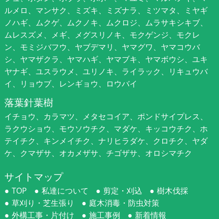
ルメロ、マンサク、ミズキ、ミズナラ、ミツマタ、ミヤギ
ノハギ、ムクゲ、ムクノキ、ムクロジ、ムラサキシキブ、
ムレスズメ、メギ、メグスリノキ、モクゲンジ、モクレ
ン、モミジバフウ、ヤブデマリ、ヤマグワ、ヤマコウバ
シ、ヤマザクラ、ヤマハギ、ヤマブキ、ヤマボウシ、ユキ
ヤナギ、ユスラウメ、ユリノキ、ライラック、リキュウバ
イ、リョウブ、レンギョウ、ロウバイ
落葉針葉樹
イチョウ、カラマツ、メタセコイア、ポンドサイプレス、
ラクウショウ、モウソウチク、マダケ、キッコウチク、ホ
テイチク、キンメイチク、ナリヒラダケ、クロチク、ヤダ
ケ、クマザサ、オカメザサ、チゴザサ、オロシマチク
サイトマップ
TOP
私達について
剪定・刈込
樹木伐採
草刈り・芝生張り
庭木消毒・防虫対策
外構工事・片付け
施工事例
新着情報