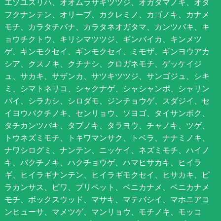
エゾユズリハ、オオムラサキツツジ、オガタマノキ、オタ
フクナンテン、オリーブ、カクレミノ、カゴノキ、カナメ
モチ、カラタチバナ、カラタネオガタマ、カンツバキ、キ
ョウチクトウ、キリシマツツジ、ギンバイカ、キンメツ
ゲ、キンモクセイ、ギンモクセイ、ミモザ、ギンヨウアカ
シア、クスノキ、クチナシ、クロガネモチ、ゲッケイジ
ュ、サカキ、サザンカ、サツキツツジ、サンゴジュ、シキ
ミ、シマトネリコ、シャクナゲ、シャシャンポ、シャリン
バイ、シラカシ、シロダモ、ジンチョウゲ、スダジイ、セ
イヨウバクチノキ、センリョウ、ソヨゴ、タイサンボク、
タチカンツバキ、タブノキ、タラヨウ、チャノキ、ツゲ、
トウネズミモチ、トキワマンサク、トベラ、ナナミノキ、
ナワシログミ、ナンテン、ニッケイ、ネズミモチ、ハイノ
キ、バクチノキ、ハクチョウゲ、ハマヒサカキ、ヒイラ
ギ、ヒイラギナンテン、ヒイラギモクセイ、ヒサカキ、ピ
ラカンサス、ビワ、プリペット、ベニカナメ、ベニカナメ
モチ、ボックスウッド、マサキ、マテバシイ、マホニアコ
ンヒューサ、マメツゲ、マンリョウ、モチノキ、モッコ