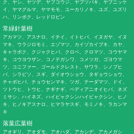
ク、ヤシ、ヤツデ、ヤブコウジ、ヤブツバキ、ヤブニッケ
イ、ヤマグルマ、ヤマモモ、ユーカリノキ、ユズ、ユズリ
ハ、リンボク、レッドロビン
常緑針葉樹
アカマツ、アスナロ、イチイ、イトヒバ、イヌガヤ、イヌ
マキ、ウラジロモミ、エゾマツ、カイヅカイブキ、カヤ、
キャラボク、クジャクヒバ、クロベ、クロマツ、コウヤマ
キ、コウヨウザン、コノテガシワ、コメツガ、ゴヨウマ
ツ、コニファー、ゴールドクレスト、サワラ、シノブヒ
バ、シラビソ、スギ、ダイオウショウ、タギョウショウ、
チャボヒバ、チョウセンマキ、ツガ、テーダマツ、ドイ、
ツトウヒ、トウヒ、ナギナギ、ペディアニオイヒバ、ネズ
ミサシ、ハイネズ、ハイビャクシンハイビャクシン、ヒノ
キ、ヒノキアスナロ、ヒマラヤスギ、モミノキ、ラカンマ
キ
落葉広葉樹
アオギリ、アオダモ、アオハダ、アカシデ、アカメガシ