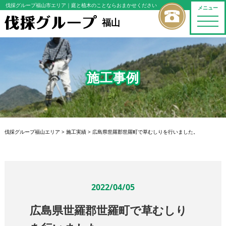
伐採グループ福山市エリア
｜庭と植木のことならおまかせください
メニュー
toggle
福山
naviga
施工事例
伐採グループ福山エリア
>
施工実績
>
広島県世羅郡世羅町で草むしりを行いました。
2022/04/05
広島県世羅郡世羅町で草むしり