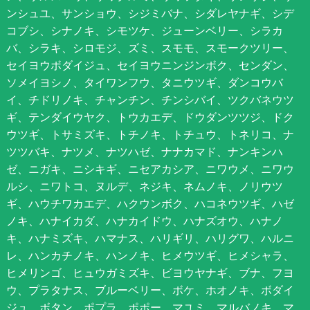
ンシュユ、サンショウ、シジミバナ、シダレヤナギ、シデ
コブシ、シナノキ、シモツケ、ジューンベリー、シラカ
バ、シラキ、シロモジ、ズミ、スモモ、スモークツリー、
セイヨウボダイジュ、セイヨウニンジンボク、センダン、
ソメイヨシノ、タイワンフウ、タニウツギ、ダンコウバ
イ、チドリノキ、チャンチン、チンシバイ、ツクバネウツ
ギ、テンダイウヤク、トウカエデ、ドウダンツツジ、ドク
ウツギ、トサミズキ、トチノキ、トチュウ、トネリコ、ナ
ツツバキ、ナツメ、ナツハゼ、ナナカマド、ナンキンハ
ゼ、ニガキ、ニシキギ、ニセアカシア、ニワウメ、ニワウ
ルシ、ニワトコ、ヌルデ、ネジキ、ネムノキ、ノリウツ
ギ、ハウチワカエデ、ハクウンボク、ハコネウツギ、ハゼ
ノキ、ハナイカダ、ハナカイドウ、ハナズオウ、ハナノ
キ、ハナミズキ、ハマナス、ハリギリ、ハリグワ、ハルニ
レ、ハンカチノキ、ハンノキ、ヒメウツギ、ヒメシャラ、
ヒメリンゴ、ヒュウガミズキ、ビヨウヤナギ、ブナ、フヨ
ウ、プラタナス、ブルーベリー、ボケ、ホオノキ、ボダイ
ジュ、ボタン、ポプラ、ポポー、マユミ、マルバノキ、マ