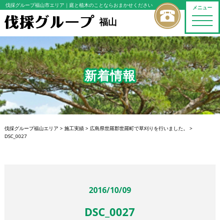
伐採グループ福山市エリア
｜庭と植木のことならおまかせください
メニュー
toggle
福山
naviga
新着情報
伐採グループ福山エリア
>
施工実績
>
広島県世羅郡世羅町で草刈りを行いました。
>
DSC_0027
2016/10/09
DSC_0027