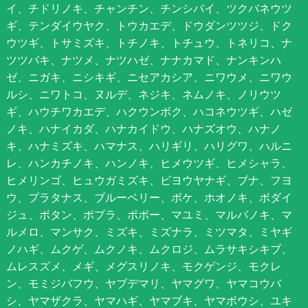
イ、チドリノキ、チャンチン、チンシバイ、ツクバネウツ
ギ、テンダイウヤク、トウカエデ、ドウダンツツジ、ドク
ウツギ、トサミズキ、トチノキ、トチュウ、トネリコ、ナ
ツツバキ、ナツメ、ナツハゼ、ナナカマド、ナンキンハ
ゼ、ニガキ、ニシキギ、ニセアカシア、ニワウメ、ニワウ
ルシ、ニワトコ、ヌルデ、ネジキ、ネムノキ、ノリウツ
ギ、ハウチワカエデ、ハクウンボク、ハコネウツギ、ハゼ
ノキ、ハナイカダ、ハナカイドウ、ハナズオウ、ハナノ
キ、ハナミズキ、ハマナス、ハリギリ、ハリグワ、ハルニ
レ、ハンカチノキ、ハンノキ、ヒメウツギ、ヒメシャラ、
ヒメリンゴ、ヒュウガミズキ、ビヨウヤナギ、ブナ、フヨ
ウ、プラタナス、ブルーベリー、ボケ、ホオノキ、ボダイ
ジュ、ボタン、ポプラ、ポポー、マユミ、マルバノキ、マ
ルメロ、マンサク、ミズキ、ミズナラ、ミツマタ、ミヤギ
ノハギ、ムクゲ、ムクノキ、ムクロジ、ムラサキシキブ、
ムレスズメ、メギ、メグスリノキ、モクゲンジ、モクレ
ン、モミジバフウ、ヤブデマリ、ヤマグワ、ヤマコウバ
シ、ヤマザクラ、ヤマハギ、ヤマブキ、ヤマボウシ、ユキ