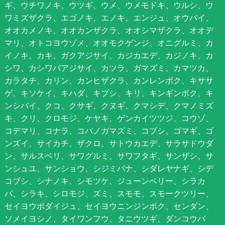
ギ、ウチワノキ、ウツギ、ウメ、ウメモドキ、ウルシ、ウ
ワミズザクラ、エゴノキ、エノキ、エンジュ、オウバイ、
オオカメノキ、オオカンザクラ、オオシマザクラ、オオデ
マリ、オトコヨウゾメ、オオモクゲンジ、オニグルミ、カ
イノキ、カキ、ガクアジサイ、カジカエデ、カジノキ、カ
シワ、カシワバアジサイ、カツラ、ガマズミ、カマツカ、
カラタチ、カリン、カンヒザクラ、カンレンボク、キササ
ゲ、キソケイ、キハダ、キブシ、キリ、キンギンボク、キ
ンシバイ、クコ、クサギ、クヌギ、クマシデ、クマノミズ
キ、クリ、クロモジ、ケヤキ、ゲンカイツツジ、コウゾ、
コデマリ、コナラ、コバノガマズミ、コブシ、ゴマギ、ゴ
ンズイ、サイカチ、ザクロ、サトウカエデ、サラサドウダ
ン、サルスベリ、サワグルミ、サワフタギ、サンザシ、サ
ンシュユ、サンショウ、シジミバナ、シダレヤナギ、シデ
コブシ、シナノキ、シモツケ、ジューンベリー、シラカ
バ、シラキ、シロモジ、ズミ、スモモ、スモークツリー、
セイヨウボダイジュ、セイヨウニンジンボク、センダン、
ソメイヨシノ、タイワンフウ、タニウツギ、ダンコウバ