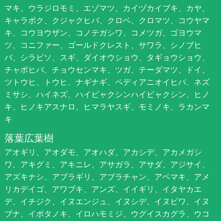
マキ、ウラジロモミ、エゾマツ、カイヅカイブキ、カヤ、
キャラボク、クジャクヒバ、クロベ、クロマツ、コウヤマ
キ、コウヨウザン、コノテガシワ、コメツガ、ゴヨウマ
ツ、コニファー、ゴールドクレスト、サワラ、シノブヒ
バ、シラビソ、スギ、ダイオウショウ、タギョウショウ、
チャボヒバ、チョウセンマキ、ツガ、テーダマツ、ドイ、
ツトウヒ、トウヒ、ナギナギ、ペディアニオイヒバ、ネズ
ミサシ、ハイネズ、ハイビャクシンハイビャクシン、ヒノ
キ、ヒノキアスナロ、ヒマラヤスギ、モミノキ、ラカンマ
キ
落葉広葉樹
アオギリ、アオダモ、アオハダ、アカシデ、アカメガシ
ワ、アキグミ、アキニレ、アサガラ、アサダ、アジサイ、
アズキナシ、アブラギリ、アブラチャン、アベマキ、アメ
リカデイゴ、アワブキ、アンズ、イイギリ、イタヤカエ
デ、イチジク、イヌエンジュ、イヌシデ、イヌビワ、イヌ
ブナ、イボタノキ、イロハモミジ、ウグイスカグラ、ウコ