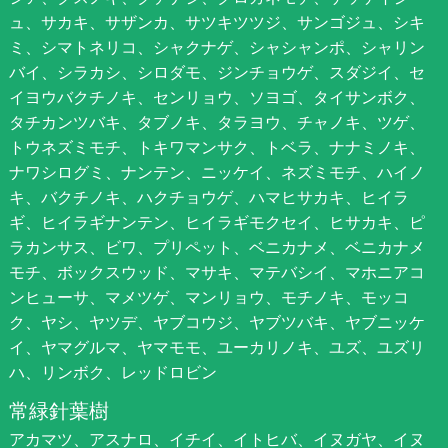
ュ、サカキ、サザンカ、サツキツツジ、サンゴジュ、シキ
ミ、シマトネリコ、シャクナゲ、シャシャンポ、シャリン
バイ、シラカシ、シロダモ、ジンチョウゲ、スダジイ、セ
イヨウバクチノキ、センリョウ、ソヨゴ、タイサンボク、
タチカンツバキ、タブノキ、タラヨウ、チャノキ、ツゲ、
トウネズミモチ、トキワマンサク、トベラ、ナナミノキ、
ナワシログミ、ナンテン、ニッケイ、ネズミモチ、ハイノ
キ、バクチノキ、ハクチョウゲ、ハマヒサカキ、ヒイラ
ギ、ヒイラギナンテン、ヒイラギモクセイ、ヒサカキ、ピ
ラカンサス、ビワ、プリペット、ベニカナメ、ベニカナメ
モチ、ボックスウッド、マサキ、マテバシイ、マホニアコ
ンヒューサ、マメツゲ、マンリョウ、モチノキ、モッコ
ク、ヤシ、ヤツデ、ヤブコウジ、ヤブツバキ、ヤブニッケ
イ、ヤマグルマ、ヤマモモ、ユーカリノキ、ユズ、ユズリ
ハ、リンボク、レッドロビン
常緑針葉樹
アカマツ、アスナロ、イチイ、イトヒバ、イヌガヤ、イヌ