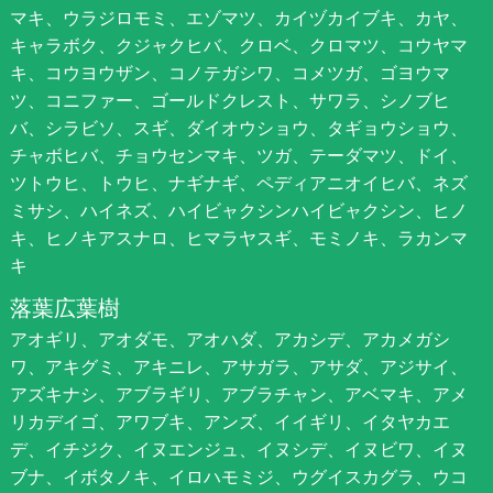
マキ、ウラジロモミ、エゾマツ、カイヅカイブキ、カヤ、
キャラボク、クジャクヒバ、クロベ、クロマツ、コウヤマ
キ、コウヨウザン、コノテガシワ、コメツガ、ゴヨウマ
ツ、コニファー、ゴールドクレスト、サワラ、シノブヒ
バ、シラビソ、スギ、ダイオウショウ、タギョウショウ、
チャボヒバ、チョウセンマキ、ツガ、テーダマツ、ドイ、
ツトウヒ、トウヒ、ナギナギ、ペディアニオイヒバ、ネズ
ミサシ、ハイネズ、ハイビャクシンハイビャクシン、ヒノ
キ、ヒノキアスナロ、ヒマラヤスギ、モミノキ、ラカンマ
キ
落葉広葉樹
アオギリ、アオダモ、アオハダ、アカシデ、アカメガシ
ワ、アキグミ、アキニレ、アサガラ、アサダ、アジサイ、
アズキナシ、アブラギリ、アブラチャン、アベマキ、アメ
リカデイゴ、アワブキ、アンズ、イイギリ、イタヤカエ
デ、イチジク、イヌエンジュ、イヌシデ、イヌビワ、イヌ
ブナ、イボタノキ、イロハモミジ、ウグイスカグラ、ウコ