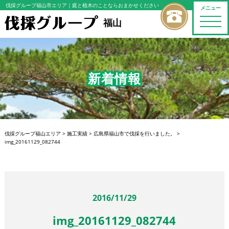
伐採グループ福山市エリア
｜庭と植木のことならおまかせください
メニュー
toggle
福山
naviga
新着情報
伐採グループ福山エリア
>
施工実績
>
広島県福山市で伐採を行いました。
>
img_20161129_082744
2016/11/29
img_20161129_082744