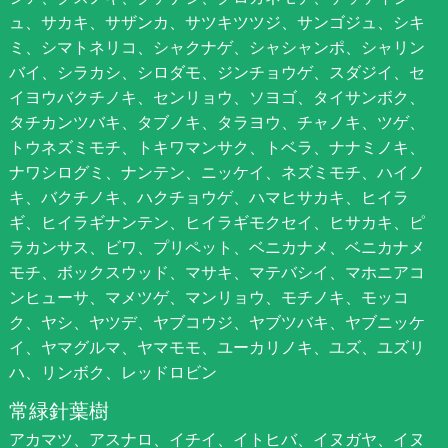
ュ、サカキ、サザンカ、サツキツツジ、サンゴジュ、シキ
ミ、シマトネリコ、シャクナゲ、シャシャンポ、シャリン
バイ、シラカシ、シロダモ、ジンチョウゲ、スダジイ、セ
イヨウバクチノキ、センリョウ、ソヨゴ、タイサンボク、
タチカンツバキ、タブノキ、タラヨウ、チャノキ、ツゲ、
トウネズミモチ、トキワマンサク、トベラ、ナナミノキ、
ナワシログミ、ナンテン、ニッケイ、ネズミモチ、ハイノ
キ、バクチノキ、ハクチョウゲ、ハマヒサカキ、ヒイラ
ギ、ヒイラギナンテン、ヒイラギモクセイ、ヒサカキ、ピ
ラカンサス、ビワ、プリペット、ベニカナメ、ベニカナメ
モチ、ボックスウッド、マサキ、マテバシイ、マホニアコ
ンヒューサ、マメツゲ、マンリョウ、モチノキ、モッコ
ク、ヤシ、ヤツデ、ヤブコウジ、ヤブツバキ、ヤブニッケ
イ、ヤマグルマ、ヤマモモ、ユーカリノキ、ユズ、ユズリ
ハ、リンボク、レッドロビン
常緑針葉樹
アカマツ、アスナロ、イチイ、イトヒバ、イヌガヤ、イヌ