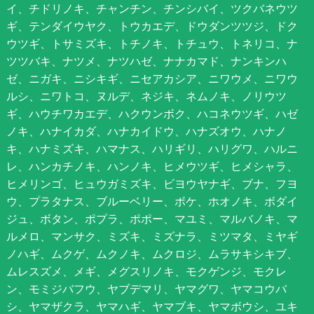
イ、チドリノキ、チャンチン、チンシバイ、ツクバネウツ
ギ、テンダイウヤク、トウカエデ、ドウダンツツジ、ドク
ウツギ、トサミズキ、トチノキ、トチュウ、トネリコ、ナ
ツツバキ、ナツメ、ナツハゼ、ナナカマド、ナンキンハ
ゼ、ニガキ、ニシキギ、ニセアカシア、ニワウメ、ニワウ
ルシ、ニワトコ、ヌルデ、ネジキ、ネムノキ、ノリウツ
ギ、ハウチワカエデ、ハクウンボク、ハコネウツギ、ハゼ
ノキ、ハナイカダ、ハナカイドウ、ハナズオウ、ハナノ
キ、ハナミズキ、ハマナス、ハリギリ、ハリグワ、ハルニ
レ、ハンカチノキ、ハンノキ、ヒメウツギ、ヒメシャラ、
ヒメリンゴ、ヒュウガミズキ、ビヨウヤナギ、ブナ、フヨ
ウ、プラタナス、ブルーベリー、ボケ、ホオノキ、ボダイ
ジュ、ボタン、ポプラ、ポポー、マユミ、マルバノキ、マ
ルメロ、マンサク、ミズキ、ミズナラ、ミツマタ、ミヤギ
ノハギ、ムクゲ、ムクノキ、ムクロジ、ムラサキシキブ、
ムレスズメ、メギ、メグスリノキ、モクゲンジ、モクレ
ン、モミジバフウ、ヤブデマリ、ヤマグワ、ヤマコウバ
シ、ヤマザクラ、ヤマハギ、ヤマブキ、ヤマボウシ、ユキ