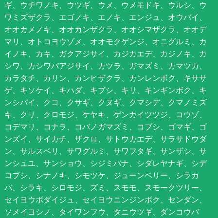
ギ、ウチワノキ、ウツギ、ウメ、ウメモドキ、ウルシ、ウ
ワミズザクラ、エゴノキ、エノキ、エンジュ、オウバイ、
オオカメノキ、オオカンザクラ、オオシマザクラ、オオデ
マリ、オトコヨウゾメ、オオモクゲンジ、オニグルミ、カ
イノキ、カキ、ガクアジサイ、カジカエデ、カジノキ、カ
シワ、カシワバアジサイ、カツラ、ガマズミ、カマツカ、
カラタチ、カリン、カンヒザクラ、カンレンボク、キササ
ゲ、キソケイ、キハダ、キブシ、キリ、キンギンボク、キ
ンシバイ、クコ、クサギ、クヌギ、クマシデ、クマノミズ
キ、クリ、クロモジ、ケヤキ、ゲンカイツツジ、コウゾ、
コデマリ、コナラ、コバノガマズミ、コブシ、ゴマギ、ゴ
ンズイ、サイカチ、ザクロ、サトウカエデ、サラサドウダ
ン、サルスベリ、サワグルミ、サワフタギ、サンザシ、サ
ンシュユ、サンショウ、シジミバナ、シダレヤナギ、シデ
コブシ、シナノキ、シモツケ、ジューンベリー、シラカ
バ、シラキ、シロモジ、ズミ、スモモ、スモークツリー、
セイヨウボダイジュ、セイヨウニンジンボク、センダン、
ソメイヨシノ、タイワンフウ、タニウツギ、ダンコウバ