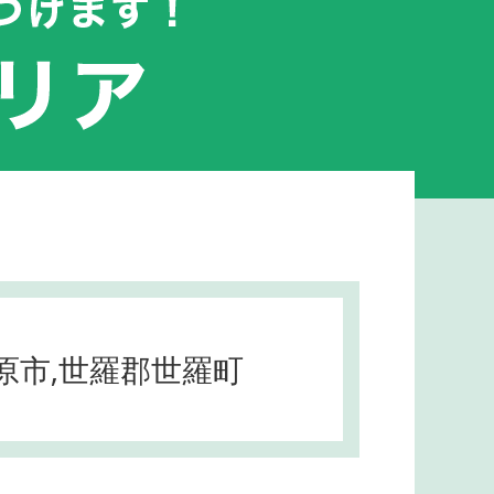
竹原市,世羅郡世羅町