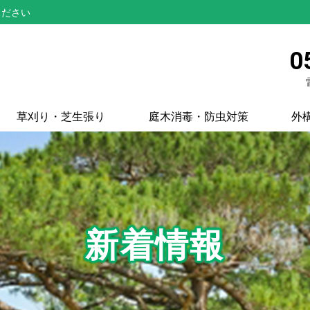
ください
0
草刈り・芝生張り
庭木消毒・防虫対策
外
新着情報