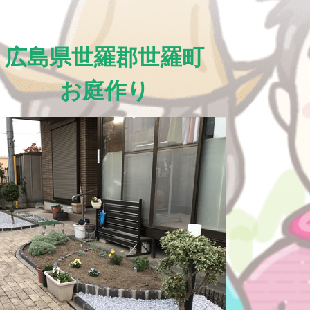
広島県世羅郡世羅町
お庭作り