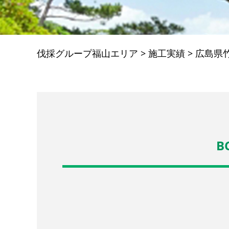
伐採グループ福山エリア
>
施工実績
>
広島県
B