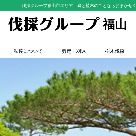
伐採グループ福山市エリア
｜庭と植木のことならおまかせ
福山
私達について
剪定・刈込
樹木伐採