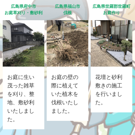
広島県府中市
広島県福山市
広島県世羅郡世羅町
お庭草刈り・敷砂利
伐根
お庭作り
お庭に生い
お庭の壁の
花壇と砂利
茂った雑草
際に植えて
敷きの施工
を刈り、整
いた植木を
を行いまし
地、敷砂利
伐根いたし
た。
いたしまし
ました。
た。