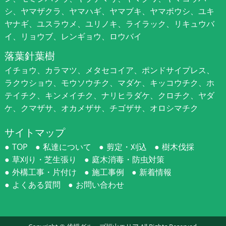
シ、ヤマザクラ、ヤマハギ、ヤマブキ、ヤマボウシ、ユキ
ヤナギ、ユスラウメ、ユリノキ、ライラック、リキュウバ
イ、リョウブ、レンギョウ、ロウバイ
落葉針葉樹
イチョウ、カラマツ、メタセコイア、ポンドサイプレス、
ラクウショウ、モウソウチク、マダケ、キッコウチク、ホ
テイチク、キンメイチク、ナリヒラダケ、クロチク、ヤダ
ケ、クマザサ、オカメザサ、チゴザサ、オロシマチク
サイトマップ
TOP
私達について
剪定・刈込
樹木伐採
草刈り・芝生張り
庭木消毒・防虫対策
外構工事・片付け
施工事例
新着情報
よくある質問
お問い合わせ