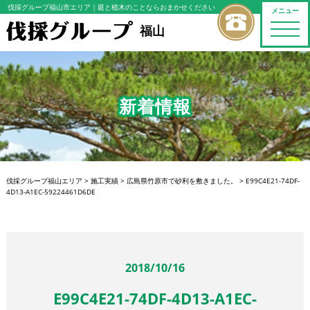
伐採グループ福山市エリア
｜庭と植木のことならおまかせください
メニュー
toggle
福山
naviga
新着情報
伐採グループ福山エリア
>
施工実績
>
広島県竹原市で砂利を敷きました。
>
E99C4E21-74DF-
4D13-A1EC-59224461D6DE
2018/10/16
E99C4E21-74DF-4D13-A1EC-