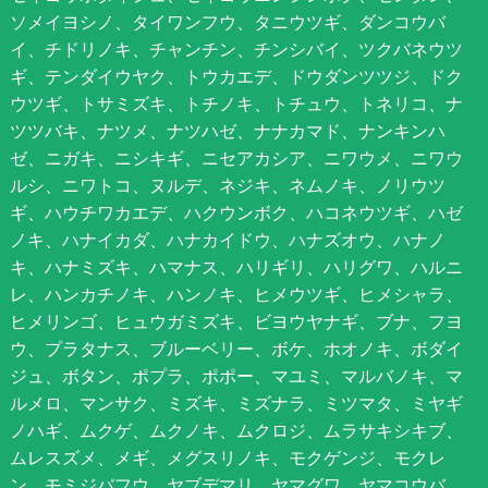
ソメイヨシノ、タイワンフウ、タニウツギ、ダンコウバ
イ、チドリノキ、チャンチン、チンシバイ、ツクバネウツ
ギ、テンダイウヤク、トウカエデ、ドウダンツツジ、ドク
ウツギ、トサミズキ、トチノキ、トチュウ、トネリコ、ナ
ツツバキ、ナツメ、ナツハゼ、ナナカマド、ナンキンハ
ゼ、ニガキ、ニシキギ、ニセアカシア、ニワウメ、ニワウ
ルシ、ニワトコ、ヌルデ、ネジキ、ネムノキ、ノリウツ
ギ、ハウチワカエデ、ハクウンボク、ハコネウツギ、ハゼ
ノキ、ハナイカダ、ハナカイドウ、ハナズオウ、ハナノ
キ、ハナミズキ、ハマナス、ハリギリ、ハリグワ、ハルニ
レ、ハンカチノキ、ハンノキ、ヒメウツギ、ヒメシャラ、
ヒメリンゴ、ヒュウガミズキ、ビヨウヤナギ、ブナ、フヨ
ウ、プラタナス、ブルーベリー、ボケ、ホオノキ、ボダイ
ジュ、ボタン、ポプラ、ポポー、マユミ、マルバノキ、マ
ルメロ、マンサク、ミズキ、ミズナラ、ミツマタ、ミヤギ
ノハギ、ムクゲ、ムクノキ、ムクロジ、ムラサキシキブ、
ムレスズメ、メギ、メグスリノキ、モクゲンジ、モクレ
ン、モミジバフウ、ヤブデマリ、ヤマグワ、ヤマコウバ