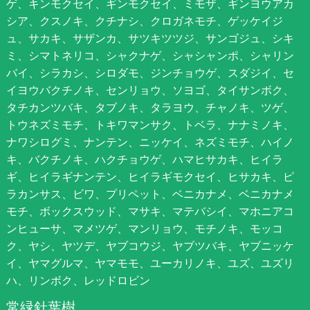
ゲ、キンモクセイ、ギンモクセイ、ミモザ、ギンヨウアカ
シア、クスノキ、クチナシ、クロガネモチ、ゲッケイジ
ュ、サカキ、サザンカ、サツキツツジ、サンゴジュ、シキ
ミ、シマトネリコ、シャクナゲ、シャシャンポ、シャリン
バイ、シラカシ、シロダモ、ジンチョウゲ、スダジイ、セ
イヨウバクチノキ、センリョウ、ソヨゴ、タイサンボク、
タチカンツバキ、タブノキ、タラヨウ、チャノキ、ツゲ、
トウネズミモチ、トキワマンサク、トベラ、ナナミノキ、
ナワシログミ、ナンテン、ニッケイ、ネズミモチ、ハイノ
キ、バクチノキ、ハクチョウゲ、ハマヒサカキ、ヒイラ
ギ、ヒイラギナンテン、ヒイラギモクセイ、ヒサカキ、ピ
ラカンサス、ビワ、プリペット、ベニカナメ、ベニカナメ
モチ、ボックスウッド、マサキ、マテバシイ、マホニアコ
ンヒューサ、マメツゲ、マンリョウ、モチノキ、モッコ
ク、ヤシ、ヤツデ、ヤブコウジ、ヤブツバキ、ヤブニッケ
イ、ヤマグルマ、ヤマモモ、ユーカリノキ、ユズ、ユズリ
ハ、リンボク、レッドロビン
常緑針葉樹