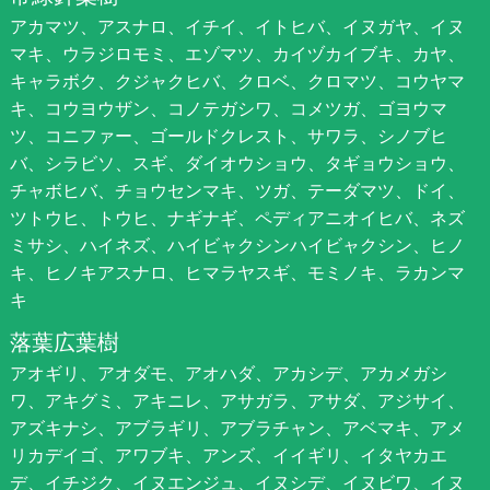
アカマツ、アスナロ、イチイ、イトヒバ、イヌガヤ、イヌ
マキ、ウラジロモミ、エゾマツ、カイヅカイブキ、カヤ、
キャラボク、クジャクヒバ、クロベ、クロマツ、コウヤマ
キ、コウヨウザン、コノテガシワ、コメツガ、ゴヨウマ
ツ、コニファー、ゴールドクレスト、サワラ、シノブヒ
バ、シラビソ、スギ、ダイオウショウ、タギョウショウ、
チャボヒバ、チョウセンマキ、ツガ、テーダマツ、ドイ、
ツトウヒ、トウヒ、ナギナギ、ペディアニオイヒバ、ネズ
ミサシ、ハイネズ、ハイビャクシンハイビャクシン、ヒノ
キ、ヒノキアスナロ、ヒマラヤスギ、モミノキ、ラカンマ
キ
落葉広葉樹
アオギリ、アオダモ、アオハダ、アカシデ、アカメガシ
ワ、アキグミ、アキニレ、アサガラ、アサダ、アジサイ、
アズキナシ、アブラギリ、アブラチャン、アベマキ、アメ
リカデイゴ、アワブキ、アンズ、イイギリ、イタヤカエ
デ、イチジク、イヌエンジュ、イヌシデ、イヌビワ、イヌ