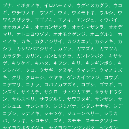
ブナ、イボタノキ、イロハモミジ、ウグイスカグラ、ウコ
ギ、ウチワノキ、ウツギ、ウメ、ウメモドキ、ウルシ、ウ
ワミズザクラ、エゴノキ、エノキ、エンジュ、オウバイ、
オオカメノキ、オオカンザクラ、オオシマザクラ、オオデ
マリ、オトコヨウゾメ、オオモクゲンジ、オニグルミ、カ
イノキ、カキ、ガクアジサイ、カジカエデ、カジノキ、カ
シワ、カシワバアジサイ、カツラ、ガマズミ、カマツカ、
カラタチ、カリン、カンヒザクラ、カンレンボク、キササ
ゲ、キソケイ、キハダ、キブシ、キリ、キンギンボク、キ
ンシバイ、クコ、クサギ、クヌギ、クマシデ、クマノミズ
キ、クリ、クロモジ、ケヤキ、ゲンカイツツジ、コウゾ、
コデマリ、コナラ、コバノガマズミ、コブシ、ゴマギ、ゴ
ンズイ、サイカチ、ザクロ、サトウカエデ、サラサドウダ
ン、サルスベリ、サワグルミ、サワフタギ、サンザシ、サ
ンシュユ、サンショウ、シジミバナ、シダレヤナギ、シデ
コブシ、シナノキ、シモツケ、ジューンベリー、シラカ
バ、シラキ、シロモジ、ズミ、スモモ、スモークツリー、
セイヨウボダイジュ、セイヨウニンジンボク、センダン、