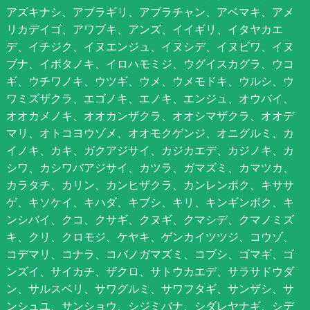
アズキナシ、アブラギリ、アブラチャン、アベマキ、アメ
リカデイゴ、アワブキ、アンズ、イイギリ、イタヤカエ
デ、イチジク、イヌエンジュ、イヌシデ、イヌビワ、イヌ
ブナ、イボタノキ、イロハモミジ、ウグイスカグラ、ウコ
ギ、ウチワノキ、ウツギ、ウメ、ウメモドキ、ウルシ、ウ
ワミズザクラ、エゴノキ、エノキ、エンジュ、オウバイ、
オオカメノキ、オオカンザクラ、オオシマザクラ、オオデ
マリ、オトコヨウゾメ、オオモクゲンジ、オニグルミ、カ
イノキ、カキ、ガクアジサイ、カジカエデ、カジノキ、カ
シワ、カシワバアジサイ、カツラ、ガマズミ、カマツカ、
カラタチ、カリン、カンヒザクラ、カンレンボク、キササ
ゲ、キソケイ、キハダ、キブシ、キリ、キンギンボク、キ
ンシバイ、クコ、クサギ、クヌギ、クマシデ、クマノミズ
キ、クリ、クロモジ、ケヤキ、ゲンカイツツジ、コウゾ、
コデマリ、コナラ、コバノガマズミ、コブシ、ゴマギ、ゴ
ンズイ、サイカチ、ザクロ、サトウカエデ、サラサドウダ
ン、サルスベリ、サワグルミ、サワフタギ、サンザシ、サ
ンシュユ、サンショウ、シジミバナ、シダレヤナギ、シデ