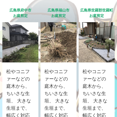
広島県府中市
広島県福山市
広島県世羅郡世羅町
お庭剪定
お庭剪定
お庭剪定
松やコニフ
松やコニフ
松やコニフ
ァーなどの
ァーなどの
ァーなどの
庭木から、
庭木から、
庭木から、
ちいさな生
ちいさな生
ちいさな生
垣、 大きな
垣、 大きな
垣、 大きな
生垣まで、
生垣まで、
生垣まで、
幅広く対応
幅広く対応
幅広く対応