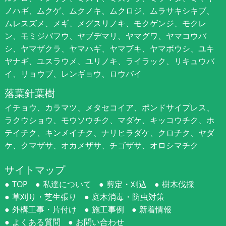
ノハギ、ムクゲ、ムクノキ、ムクロジ、ムラサキシキブ、
ムレスズメ、メギ、メグスリノキ、モクゲンジ、モクレ
ン、モミジバフウ、ヤブデマリ、ヤマグワ、ヤマコウバ
シ、ヤマザクラ、ヤマハギ、ヤマブキ、ヤマボウシ、ユキ
ヤナギ、ユスラウメ、ユリノキ、ライラック、リキュウバ
イ、リョウブ、レンギョウ、ロウバイ
落葉針葉樹
イチョウ、カラマツ、メタセコイア、ポンドサイプレス、
ラクウショウ、モウソウチク、マダケ、キッコウチク、ホ
テイチク、キンメイチク、ナリヒラダケ、クロチク、ヤダ
ケ、クマザサ、オカメザサ、チゴザサ、オロシマチク
サイトマップ
TOP
私達について
剪定・刈込
樹木伐採
草刈り・芝生張り
庭木消毒・防虫対策
外構工事・片付け
施工事例
新着情報
よくある質問
お問い合わせ