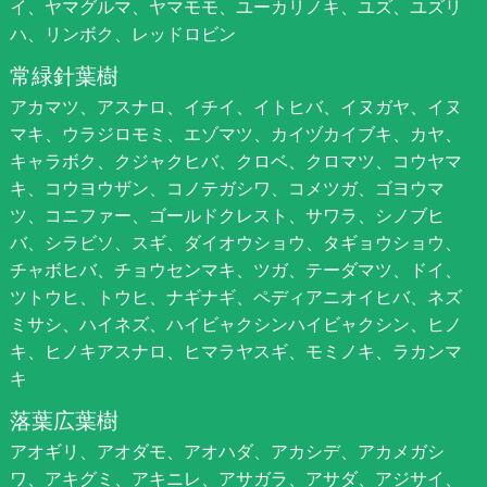
イ、ヤマグルマ、ヤマモモ、ユーカリノキ、ユズ、ユズリ
ハ、リンボク、レッドロビン
常緑針葉樹
アカマツ、アスナロ、イチイ、イトヒバ、イヌガヤ、イヌ
マキ、ウラジロモミ、エゾマツ、カイヅカイブキ、カヤ、
キャラボク、クジャクヒバ、クロベ、クロマツ、コウヤマ
キ、コウヨウザン、コノテガシワ、コメツガ、ゴヨウマ
ツ、コニファー、ゴールドクレスト、サワラ、シノブヒ
バ、シラビソ、スギ、ダイオウショウ、タギョウショウ、
チャボヒバ、チョウセンマキ、ツガ、テーダマツ、ドイ、
ツトウヒ、トウヒ、ナギナギ、ペディアニオイヒバ、ネズ
ミサシ、ハイネズ、ハイビャクシンハイビャクシン、ヒノ
キ、ヒノキアスナロ、ヒマラヤスギ、モミノキ、ラカンマ
キ
落葉広葉樹
アオギリ、アオダモ、アオハダ、アカシデ、アカメガシ
ワ、アキグミ、アキニレ、アサガラ、アサダ、アジサイ、