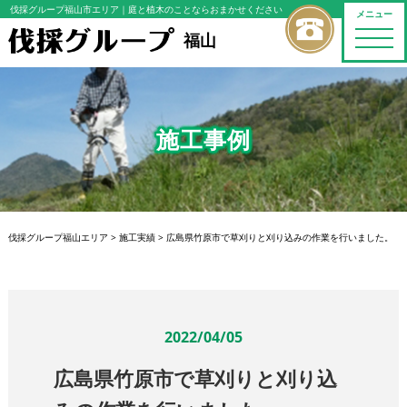
伐採グループ福山市エリア
｜庭と植木のことならおまかせください
メニュー
toggle
福山
naviga
施工事例
伐採グループ福山エリア
>
施工実績
>
広島県竹原市で草刈りと刈り込みの作業を行いました。
2022/04/05
広島県竹原市で草刈りと刈り込