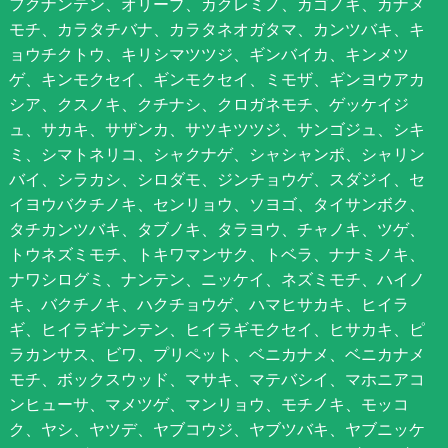
フクナンテン、オリーブ、カクレミノ、カゴノキ、カナメ
モチ、カラタチバナ、カラタネオガタマ、カンツバキ、キ
ョウチクトウ、キリシマツツジ、ギンバイカ、キンメツ
ゲ、キンモクセイ、ギンモクセイ、ミモザ、ギンヨウアカ
シア、クスノキ、クチナシ、クロガネモチ、ゲッケイジ
ュ、サカキ、サザンカ、サツキツツジ、サンゴジュ、シキ
ミ、シマトネリコ、シャクナゲ、シャシャンポ、シャリン
バイ、シラカシ、シロダモ、ジンチョウゲ、スダジイ、セ
イヨウバクチノキ、センリョウ、ソヨゴ、タイサンボク、
タチカンツバキ、タブノキ、タラヨウ、チャノキ、ツゲ、
トウネズミモチ、トキワマンサク、トベラ、ナナミノキ、
ナワシログミ、ナンテン、ニッケイ、ネズミモチ、ハイノ
キ、バクチノキ、ハクチョウゲ、ハマヒサカキ、ヒイラ
ギ、ヒイラギナンテン、ヒイラギモクセイ、ヒサカキ、ピ
ラカンサス、ビワ、プリペット、ベニカナメ、ベニカナメ
モチ、ボックスウッド、マサキ、マテバシイ、マホニアコ
ンヒューサ、マメツゲ、マンリョウ、モチノキ、モッコ
ク、ヤシ、ヤツデ、ヤブコウジ、ヤブツバキ、ヤブニッケ