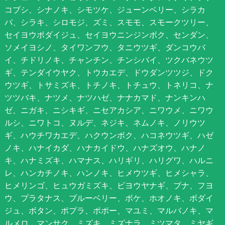
コブシ、シナノキ、シモツケ、ジューンベリー、シラカ
バ、シラキ、シロモジ、ズミ、スモモ、スモークツリー、
セイヨウボダイジュ、セイヨウニンジンボク、センダン、
ソメイヨシノ、タイワンフウ、タニウツギ、ダンコウバ
イ、チドリノキ、チャンチン、チンシバイ、ツクバネウツ
ギ、テンダイウヤク、トウカエデ、ドウダンツツジ、ドク
ウツギ、トサミズキ、トチノキ、トチュウ、トネリコ、ナ
ツツバキ、ナツメ、ナツハゼ、ナナカマド、ナンキンハ
ゼ、ニガキ、ニシキギ、ニセアカシア、ニワウメ、ニワウ
ルシ、ニワトコ、ヌルデ、ネジキ、ネムノキ、ノリウツ
ギ、ハウチワカエデ、ハクウンボク、ハコネウツギ、ハゼ
ノキ、ハナイカダ、ハナカイドウ、ハナズオウ、ハナノ
キ、ハナミズキ、ハマナス、ハリギリ、ハリグワ、ハルニ
レ、ハンカチノキ、ハンノキ、ヒメウツギ、ヒメシャラ、
ヒメリンゴ、ヒュウガミズキ、ビヨウヤナギ、ブナ、フヨ
ウ、プラタナス、ブルーベリー、ボケ、ホオノキ、ボダイ
ジュ、ボタン、ポプラ、ポポー、マユミ、マルバノキ、マ
ルメロ、マンサク、ミズキ、ミズナラ、ミツマタ、ミヤギ