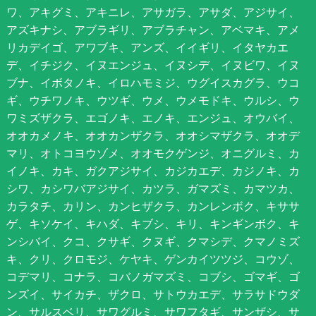
ワ、アキグミ、アキニレ、アサガラ、アサダ、アジサイ、
アズキナシ、アブラギリ、アブラチャン、アベマキ、アメ
リカデイゴ、アワブキ、アンズ、イイギリ、イタヤカエ
デ、イチジク、イヌエンジュ、イヌシデ、イヌビワ、イヌ
ブナ、イボタノキ、イロハモミジ、ウグイスカグラ、ウコ
ギ、ウチワノキ、ウツギ、ウメ、ウメモドキ、ウルシ、ウ
ワミズザクラ、エゴノキ、エノキ、エンジュ、オウバイ、
オオカメノキ、オオカンザクラ、オオシマザクラ、オオデ
マリ、オトコヨウゾメ、オオモクゲンジ、オニグルミ、カ
イノキ、カキ、ガクアジサイ、カジカエデ、カジノキ、カ
シワ、カシワバアジサイ、カツラ、ガマズミ、カマツカ、
カラタチ、カリン、カンヒザクラ、カンレンボク、キササ
ゲ、キソケイ、キハダ、キブシ、キリ、キンギンボク、キ
ンシバイ、クコ、クサギ、クヌギ、クマシデ、クマノミズ
キ、クリ、クロモジ、ケヤキ、ゲンカイツツジ、コウゾ、
コデマリ、コナラ、コバノガマズミ、コブシ、ゴマギ、ゴ
ンズイ、サイカチ、ザクロ、サトウカエデ、サラサドウダ
ン、サルスベリ、サワグルミ、サワフタギ、サンザシ、サ