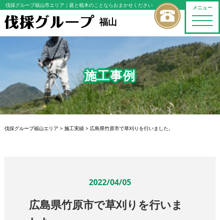
伐採グループ福山市エリア
｜庭と植木のことならおまかせください
メニュー
toggle
福山
naviga
施工事例
伐採グループ福山エリア
>
施工実績
>
広島県竹原市で草刈りを行いました。
2022/04/05
広島県竹原市で草刈りを行いま