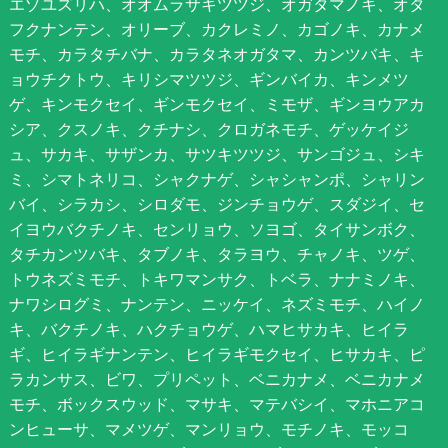
エゾユズリハ、オオムラサキツツジ、オガタマノキ、オタ
フクナンテン、オリーブ、カクレミノ、カゴノキ、カナメ
モチ、カラタチバナ、カラタネオガタマ、カンツバキ、キ
ョウチクトウ、キリシマツツジ、ギンバイカ、キンメツ
ゲ、キンモクセイ、ギンモクセイ、ミモザ、ギンヨウアカ
シア、クスノキ、クチナシ、クロガネモチ、ゲッケイジ
ュ、サカキ、サザンカ、サツキツツジ、サンゴジュ、シキ
ミ、シマトネリコ、シャクナゲ、シャシャンポ、シャリン
バイ、シラカシ、シロダモ、ジンチョウゲ、スダジイ、セ
イヨウバクチノキ、センリョウ、ソヨゴ、タイサンボク、
タチカンツバキ、タブノキ、タラヨウ、チャノキ、ツゲ、
トウネズミモチ、トキワマンサク、トベラ、ナナミノキ、
ナワシログミ、ナンテン、ニッケイ、ネズミモチ、ハイノ
キ、バクチノキ、ハクチョウゲ、ハマヒサカキ、ヒイラ
ギ、ヒイラギナンテン、ヒイラギモクセイ、ヒサカキ、ピ
ラカンサス、ビワ、プリペット、ベニカナメ、ベニカナメ
モチ、ボックスウッド、マサキ、マテバシイ、マホニアコ
ンヒューサ、マメツゲ、マンリョウ、モチノキ、モッコ