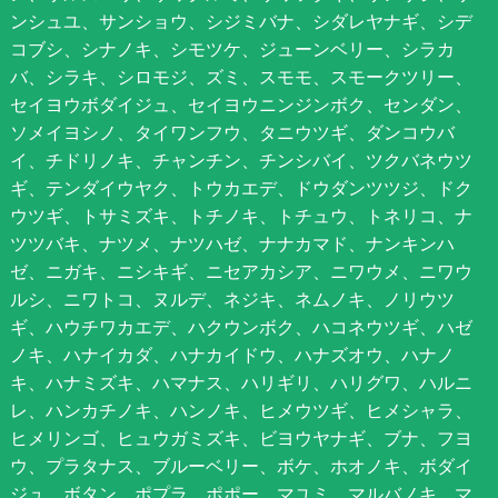
ンシュユ、サンショウ、シジミバナ、シダレヤナギ、シデ
コブシ、シナノキ、シモツケ、ジューンベリー、シラカ
バ、シラキ、シロモジ、ズミ、スモモ、スモークツリー、
セイヨウボダイジュ、セイヨウニンジンボク、センダン、
ソメイヨシノ、タイワンフウ、タニウツギ、ダンコウバ
イ、チドリノキ、チャンチン、チンシバイ、ツクバネウツ
ギ、テンダイウヤク、トウカエデ、ドウダンツツジ、ドク
ウツギ、トサミズキ、トチノキ、トチュウ、トネリコ、ナ
ツツバキ、ナツメ、ナツハゼ、ナナカマド、ナンキンハ
ゼ、ニガキ、ニシキギ、ニセアカシア、ニワウメ、ニワウ
ルシ、ニワトコ、ヌルデ、ネジキ、ネムノキ、ノリウツ
ギ、ハウチワカエデ、ハクウンボク、ハコネウツギ、ハゼ
ノキ、ハナイカダ、ハナカイドウ、ハナズオウ、ハナノ
キ、ハナミズキ、ハマナス、ハリギリ、ハリグワ、ハルニ
レ、ハンカチノキ、ハンノキ、ヒメウツギ、ヒメシャラ、
ヒメリンゴ、ヒュウガミズキ、ビヨウヤナギ、ブナ、フヨ
ウ、プラタナス、ブルーベリー、ボケ、ホオノキ、ボダイ
ジュ、ボタン、ポプラ、ポポー、マユミ、マルバノキ、マ