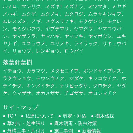
ルメロ、マンサク、ミズキ、ミズナラ、ミツマタ、ミヤギ
ノハギ、ムクゲ、ムクノキ、ムクロジ、ムラサキシキブ、
ムレスズメ、メギ、メグスリノキ、モクゲンジ、モクレ
ン、モミジバフウ、ヤブデマリ、ヤマグワ、ヤマコウバ
シ、ヤマザクラ、ヤマハギ、ヤマブキ、ヤマボウシ、ユキ
ヤナギ、ユスラウメ、ユリノキ、ライラック、リキュウバ
イ、リョウブ、レンギョウ、ロウバイ
落葉針葉樹
イチョウ、カラマツ、メタセコイア、ポンドサイプレス、
ラクウショウ、モウソウチク、マダケ、キッコウチク、ホ
テイチク、キンメイチク、ナリヒラダケ、クロチク、ヤダ
ケ、クマザサ、オカメザサ、チゴザサ、オロシマチク
サイトマップ
TOP
私達について
剪定・刈込
樹木伐採
草刈り・芝生張り
庭木消毒・防虫対策
外構工事・片付け
施工事例
新着情報