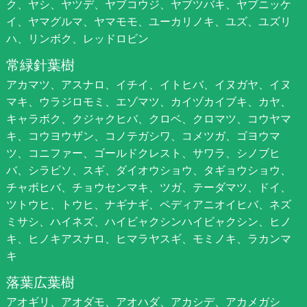
ク、ヤシ、ヤツデ、ヤブコウジ、ヤブツバキ、ヤブニッケ
イ、ヤマグルマ、ヤマモモ、ユーカリノキ、ユズ、ユズリ
ハ、リンボク、レッドロビン
常緑針葉樹
アカマツ、アスナロ、イチイ、イトヒバ、イヌガヤ、イヌ
マキ、ウラジロモミ、エゾマツ、カイヅカイブキ、カヤ、
キャラボク、クジャクヒバ、クロベ、クロマツ、コウヤマ
キ、コウヨウザン、コノテガシワ、コメツガ、ゴヨウマ
ツ、コニファー、ゴールドクレスト、サワラ、シノブヒ
バ、シラビソ、スギ、ダイオウショウ、タギョウショウ、
チャボヒバ、チョウセンマキ、ツガ、テーダマツ、ドイ、
ツトウヒ、トウヒ、ナギナギ、ペディアニオイヒバ、ネズ
ミサシ、ハイネズ、ハイビャクシンハイビャクシン、ヒノ
キ、ヒノキアスナロ、ヒマラヤスギ、モミノキ、ラカンマ
キ
落葉広葉樹
アオギリ、アオダモ、アオハダ、アカシデ、アカメガシ